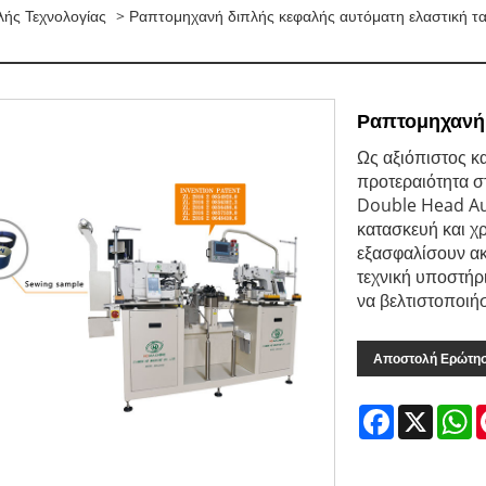
ής Τεχνολογίας
> Ραπτομηχανή διπλής κεφαλής αυτόματη ελαστική τα
Ραπτομηχανή 
Ως αξιόπιστος κ
προτεραιότητα σ
Double Head Aut
κατασκευή και χ
εξασφαλίσουν ακ
τεχνική υποστήρ
να βελτιστοποιήσ
Αποστολή Ερώτη
Facebook
X
W