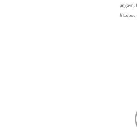
μηχανή. 
â Εύρος 