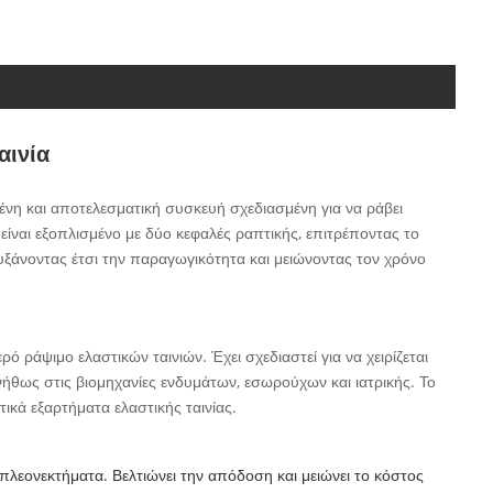
αινία
μένη και αποτελεσματική συσκευή σχεδιασμένη για να ράβει
είναι εξοπλισμένο με δύο κεφαλές ραπτικής, επιτρέποντας το
ξάνοντας έτσι την παραγωγικότητα και μειώνοντας τον χρόνο
ό ράψιμο ελαστικών ταινιών. Έχει σχεδιαστεί για να χειρίζεται
θως στις βιομηχανίες ενδυμάτων, εσωρούχων και ιατρικής. Το
ικά εξαρτήματα ελαστικής ταινίας.
λεονεκτήματα. Βελτιώνει την απόδοση και μειώνει το κόστος