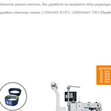
Κάνοντας μείωση κόστους, δεν χρειάζεται να αγοράσετε άλλο μηχάνημα
μεγεθών ελαστικής ταινίας L150mm(5 9/10")- 1200mm(47 7/8") (Περι