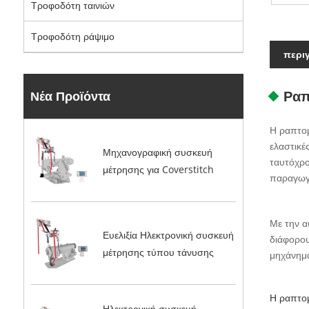
Τροφοδότη ταινιών
Τροφοδότη ράψιμο
περι
Ραπ
Νέα Προϊόντα
Η ραπτομ
ελαστικέ
Μηχανογραφική συσκευή
ταυτόχρο
μέτρησης για Coverstitch
παραγωγ
Με την α
Ευελιξία Ηλεκτρονική συσκευή
διάφορου
μέτρησης τύπου τάνυσης
μηχάνημα
Η ραπτομ
Ηλεκτρονική συσκευή