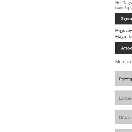
Hot Tags
Εύκολη 
Σχετ
Μηχανογ
Magic T
Αποσ
Μη διστ