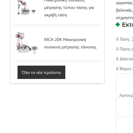
εργασίας
μέτρησης τύπου τάσης για
βελονιάς
ακριβή τάση
εύχρηστε
Εκτ
â Τάση: 
MCA 20K Ηλεκτρονική
συσκευή μέτρησης τάνυσης
â Πίεση 
â Διάστα
â Βάρος
Όλα τα νέα προϊόντα
Λειτου