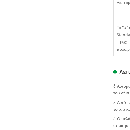
Λεπτομ
Το "â" 
Stand
" είναι
προαιρ
Λει
â Αυτόμα
του σλιπ
â Αυτό τ
το οπτικ
â Ο πελά
απαίτηση