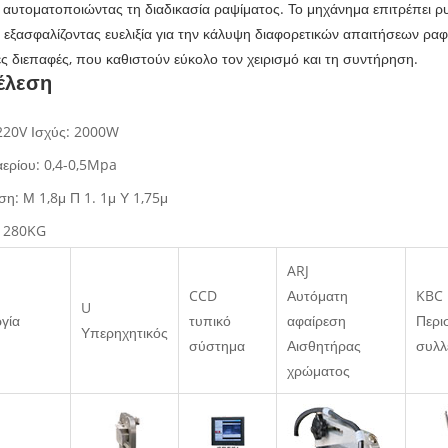
 αυτοματοποιώντας τη διαδικασία ραψίματος. Το μηχάνημα επιτρέπει ρ
, εξασφαλίζοντας ευελιξία για την κάλυψη διαφορετικών απαιτήσεων ραφή
ς διεπαφές, που καθιστούν εύκολο τον χειρισμό και τη συντήρηση.
έλεση
220V Ισχύς: 2000W
αερίου: 0,4-0,5Mpa
ση: Μ 1,8μ Π 1. 1μ Υ 1,75μ
: 280KG
ARJ
CCD
Αυτόματη
KBC
U
ργία
τυπικό
αφαίρεση
Περι
Υπερηχητικός
σύστημα
Αισθητήρας
συλλ
χρώματος