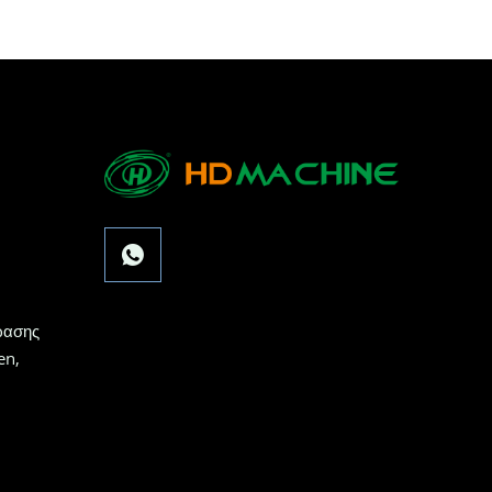
ώασης
en,