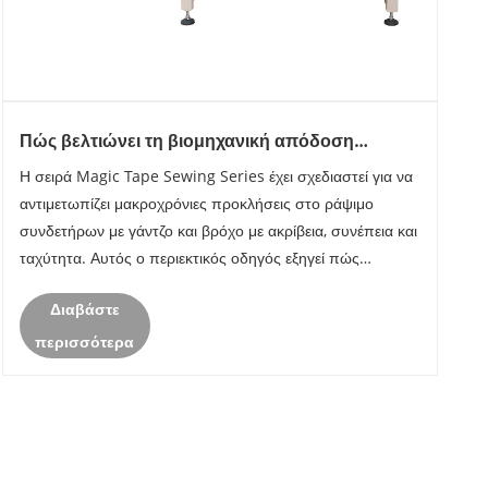
Πώς βελτιώνει τη βιομηχανική απόδοση
ραψίματος η σειρά Magic Tape Sewing;
Η σειρά Magic Tape Sewing Series έχει σχεδιαστεί για να
αντιμετωπίζει μακροχρόνιες προκλήσεις στο ράψιμο
συνδετήρων με γάντζο και βρόχο με ακρίβεια, συνέπεια και
ταχύτητα. Αυτός ο περιεκτικός οδηγός εξηγεί πώς
λειτουργεί η σειρά Magic Tape Sewing Series, τα
Διαβάστε
προβλήματα που επιλύει σε πραγματικά περιβ......
περισσότερα