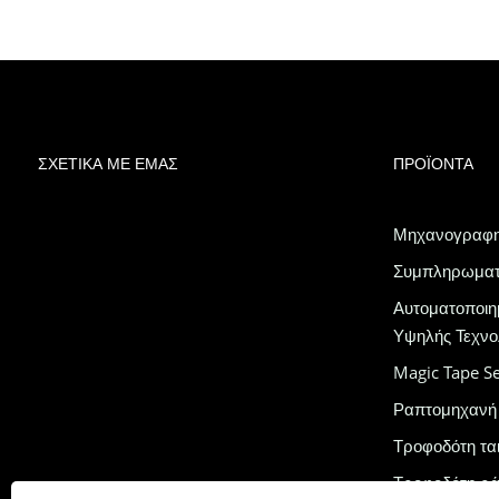
ΣΧΕΤΙΚΆ ΜΕ ΕΜΆΣ
ΠΡΟΪΌΝΤΑ
Μηχανογραφη
Συμπληρωματι
Αυτοματοποιη
Υψηλής Τεχνο
Magic Tape Se
Ραπτομηχανή
Τροφοδότη τα
Τροφοδότη ρ