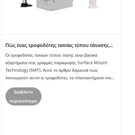
Πώς ένας τροφοδότης ταινίας τύπου τάνυσης
βελτιώνει την απόδοση παραγωγής SMT;
Οι τροφοδότες ταινιών τύπου τάσης είναι βασικά
εξαρτήματα στις γραμμές παραγωγής Surface Mount
Technology (SMT). Αυτό το άρθρο διερευνά πώς
λειτουργούν αυτοί οι τροφοδότες, τα πλεονεκτήματά τους,
κοινές προκλήσεις και συμβουλές για τη μεγιστοποίηση
Διαβάστε
της απόδοσης. Οι κατασκευαστές που θέλουν να
βελτισ......
περισσότερα