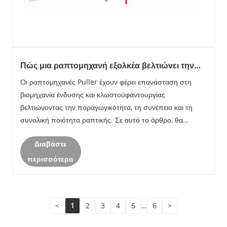
Πώς μια ραπτομηχανή εξολκέα βελτιώνει την
απόδοση ραπτικής;
Οι ραπτομηχανές Puller έχουν φέρει επανάσταση στη
βιομηχανία ένδυσης και κλωστοϋφαντουργίας
βελτιώνοντας την παραγωγικότητα, τη συνέπεια και τη
συνολική ποιότητα ραπτικής. Σε αυτό το άρθρο, θα
διερευνήσουμε τα βασικά χαρακτηριστικά των
Διαβάστε
ραπτομηχανών εξολκέα, τα πλεονεκτήματά τους, τις κοινές
προκλήσε......
περισσότερα
<
1
2
3
4
5
...
6
>