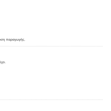
δοση παραγωγής.
όχο.