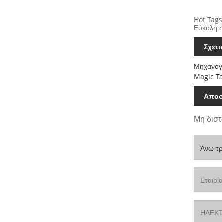
Hot Tags
Εύκολη 
Σχετ
Μηχανογ
Magic T
Αποσ
Μη διστ