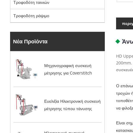
Τροφοδότη ταινιών
Τροφοδότη ράψιμο
περι
Άνω
Νέα Προϊόντα
HD Upper
200mm. Ο
Μηχανογραφική συσκευή
συσκευές
μέτρησης για Coverstitch
Ο επάνω 
τροχών ή
τοποθέτη
Ευελιξία Ηλεκτρονική συσκευή
να φιλοξ
μέτρησης τύπου τάνυσης
Είναι ση
κατασκευ
Ηλεκτρονική συσκευή