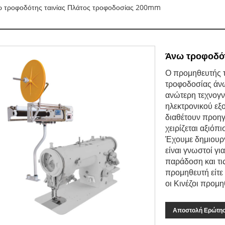
 τροφοδότης ταινίας Πλάτος τροφοδοσίας 200mm
Άνω τροφοδότ
Ο προμηθευτής τ
τροφοδοσίας άνω
ανώτερη τεχνογν
ηλεκτρονικού εξ
διαθέτουν προηγ
χειρίζεται αξιό
Έχουμε δημιουργ
είναι γνωστοί γι
παράδοση και τις
προμηθευτή είτε 
οι Κινέζοι προμη
Αποστολή Ερώτη