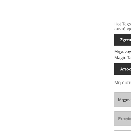
Hot Tags
συντήρη
Σχετ
Μηχανογ
Magic T
Αποσ
Μη διστ