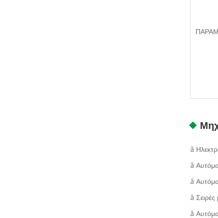
ΠΑΡΑ
Μηχ
â Ηλεκτρ
â Αυτόμα
â Αυτόμα
â Σειρές
â Αυτόμα