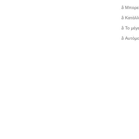
â Μπορεί
â Κατάλλ
â Το μέγ
â Αυτόμ