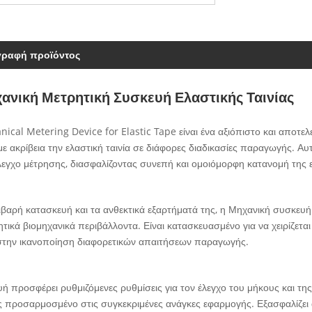
γραφή προϊόντος
ανική Μετρητική Συσκευή Ελαστικής Ταινίας
ical Metering Device for Elastic Tape είναι ένα αξιόπιστο και αποτελεσ
 με ακρίβεια την ελαστική ταινία σε διάφορες διαδικασίες παραγωγής. Α
λεγχο μέτρησης, διασφαλίζοντας συνεπή και ομοιόμορφη κατανομή της ε
ιβαρή κατασκευή και τα ανθεκτικά εξαρτήματά της, η Μηχανική συσκευή
ητικά βιομηχανικά περιβάλλοντα. Είναι κατασκευασμένο για να χειρίζετ
 στην ικανοποίηση διαφορετικών απαιτήσεων παραγωγής.
ή προσφέρει ρυθμιζόμενες ρυθμίσεις για τον έλεγχο του μήκους και της
 προσαρμοσμένο στις συγκεκριμένες ανάγκες εφαρμογής. Εξασφαλίζει ακ