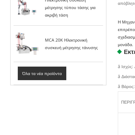
απόβλητα
μέτρησης τύπου τάσης για
ακριβή τάση
Η Μηχανι
επιτρέπο
σχεδιασμ
MCA 20K Ηλεκτρονική
μονάδα.
συσκευή μέτρησης τάνυσης
Εκτ
â Ισχύς
Όλα τα νέα προϊόντα
â Διάστ
â Βάρος:
ΠΕΡΙΓ