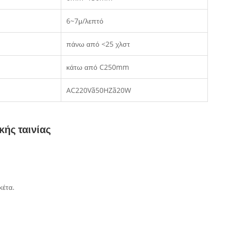
6~7μ/λεπτό
πάνω από <25 χλστ
κάτω από C250mm
AC220Vã50HZã20W
κής ταινίας
κέτα.