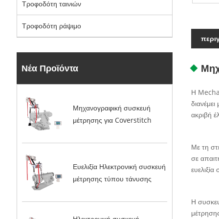
Τροφοδότη ταινιών
Τροφοδότη ράψιμο
περι
Μηχ
Νέα Προϊόντα
Η Mechan
διανέμει
Μηχανογραφική συσκευή
ακριβή έ
μέτρησης για Coverstitch
Με τη στ
σε απαιτ
Ευελιξία Ηλεκτρονική συσκευή
ευελιξία
μέτρησης τύπου τάνυσης
Η συσκευ
μέτρησης
Ηλεκτρονική συσκευή