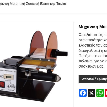
ανική Μετρητική Συσκευή Ελαστικής Ταινίας
Μηχανική Μετ
Ως αξιόπιστος κ
στην ποιότητα κ
ελαστικής ταινί
διασφαλιστεί η α
Παρέχουμε επίση
πελατών για να 
συσκευών μας.
Αποστολή Ερώτη
Facebook
X
W